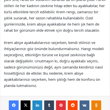
stilleri ile her kadının zevkine hitap eden bu ayakkabılar, her
türlü etkinlikte tercih edilebilir. Krem rengi, zamansız bir
şıklık sunarak, her sezon rahatlıkla kullanılabilir. Özel
günlerinizde, krem abiye ayakkabılar ile hem şık hem de
rahat bir görünüm elde etmek için doğru tercih olacaktır.
Krem abiye ayakkabılarınızı seçerken, kendi stilinizi ve
ihtiyaçlarınızı göz önünde bulundurmalısınız. Hangi modeli
seçeceğiniz, etkinliğin türüne ve kişisel zevkinize bağlı
olarak değişebilir. Unutmayın ki, doğru ayakkabı seçimi,
sadece görünümünüzü değil, aynı zamanda kendinizi nasıl
hissettiğinizi de etkiler. Bu nedenle, krem abiye
ayakkabılarınızı seçerken, hem şıklığı hem de konforu ön
planda tutmalısınız.
Facebook
X
LinkedIn
Tumblr
Pinterest
Reddit
VKontakte
Odnok