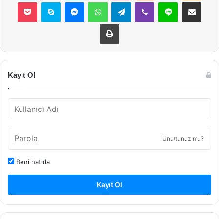
Pocket
Skype
Messenger
WhatsApp
Telegram
Viber
Line
E-Posta ile payla
Yazdır
Kayıt Ol
Unuttunuz mu?
Beni hatırla
Kayıt Ol