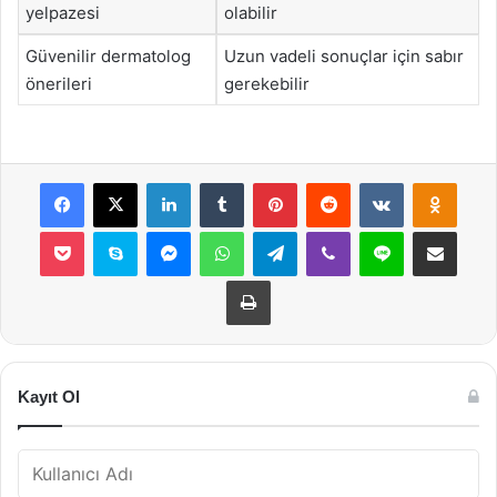
yelpazesi
olabilir
Güvenilir dermatolog
Uzun vadeli sonuçlar için sabır
önerileri
gerekebilir
Facebook
X
LinkedIn
Tumblr
Pinterest
Reddit
VKontakte
Odnok
Pocket
Skype
Messenger
WhatsApp
Telegram
Viber
Line
E-Posta ile payla
Yazdır
Kayıt Ol