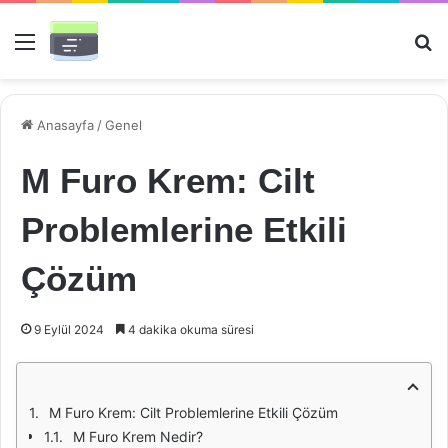
Menü
Ar
Anasayfa
/
Genel
M Furo Krem: Cilt
Problemlerine Etkili
Çözüm
9 Eylül 2024
4 dakika okuma süresi
M Furo Krem: Cilt Problemlerine Etkili Çözüm
M Furo Krem Nedir?