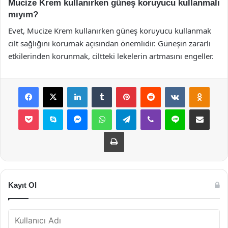
Mucize Krem kullanırken güneş koruyucu kullanmalı
mıyım?
Evet, Mucize Krem kullanırken güneş koruyucu kullanmak
cilt sağlığını korumak açısından önemlidir. Güneşin zararlı
etkilerinden korunmak, ciltteki lekelerin artmasını engeller.
Facebook
X
LinkedIn
Tumblr
Pinterest
Reddit
VKontakte
Odnok
Pocket
Skype
Messenger
WhatsApp
Telegram
Viber
Line
E-Posta ile payla
Yazdır
Kayıt Ol