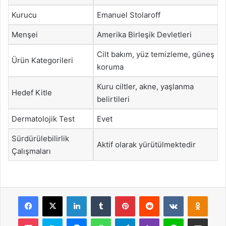
Kurucu
Emanuel Stolaroff
Menşei
Amerika Birleşik Devletleri
Cilt bakım, yüz temizleme, güneş
Ürün Kategorileri
koruma
Kuru ciltler, akne, yaşlanma
Hedef Kitle
belirtileri
Dermatolojik Test
Evet
Sürdürülebilirlik
Aktif olarak yürütülmektedir
Çalışmaları
Facebook
X
LinkedIn
Tumblr
Pinterest
Reddit
VKontakte
Odnok
Pocket
Skype
Messenger
WhatsApp
Telegram
Viber
Line
E-Posta ile payla