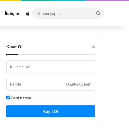
Sitemap
Arama
İletişim
yap
...
Kayıt Ol
Unuttunuz mu?
Beni hatırla
Kayıt Ol