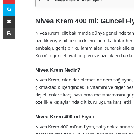
Skype
E-Posta ile paylaş
Nivea Krem 400 ml: Güncel Fiyat
Yazdır
Nivea Krem, cilt bakımında dünya genelinde tanın
özellikleriyle bilinen bu krem, hem kadınlar hem
ambalajı, geniş bir kullanım alanı sunarak ailel
Krem’in güncel fiyat bilgileri ve özellikleri hakkın
Nivea Krem Nedir?
Nivea Krem, cilde derinlemesine nem sağlayan, 
çıkmaktadır. İçeriğindeki E vitamini ve diğer be
dış etkenlere karşı savunma mekanizmasını güçlen
özellikle kış aylarında cilt kuruluğuna karşı etki
Nivea Krem 400 ml Fiyatı
Nivea Krem 400 ml’nin fiyatı, satış noktalarına
gösterebilmektedir. 2023 yılı itibarıyla, Nivea K