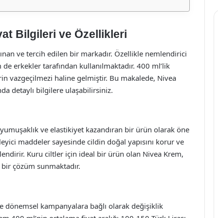
 Bilgileri ve Özellikleri
an ve tercih edilen bir markadır. Özellikle nemlendirici
 de erkekler tarafından kullanılmaktadır. 400 ml’lik
erin vazgeçilmezi haline gelmiştir. Bu makalede, Nivea
da detaylı bilgilere ulaşabilirsiniz.
yumuşaklık ve elastikiyet kazandıran bir ürün olarak öne
sleyici maddeler sayesinde cildin doğal yapısını korur ve
dirir. Kuru ciltler için ideal bir ürün olan Nivea Krem,
li bir çözüm sunmaktadır.
 ve dönemsel kampanyalara bağlı olarak değişiklik
rem 400 ml’nin ortalama fiyat aralığı 100-150 Türk Lirası