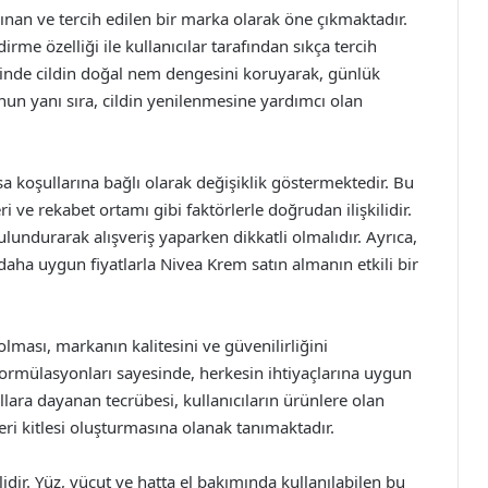
nan ve tercih edilen bir marka olarak öne çıkmaktadır.
irme özelliği ile kullanıcılar tarafından sıkça tercih
inde cildin doğal nem dengesini koruyarak, günlük
nun yanı sıra, cildin yenilenmesine yardımcı olan
 koşullarına bağlı olarak değişiklik göstermektedir. Bu
i ve rekabet ortamı gibi faktörlerle doğrudan ilişkilidir.
ulundurarak alışveriş yaparken dikkatli olmalıdır. Ayrıca,
ha uygun fiyatlarla Nivea Krem satın almanın etkili bir
olması, markanın kalitesini ve güvenilirliğini
n formülasyonları sayesinde, herkesin ihtiyaçlarına uygun
ara dayanan tecrübesi, kullanıcıların ürünlere olan
ri kitlesi oluşturmasına olanak tanımaktadır.
idir. Yüz, vücut ve hatta el bakımında kullanılabilen bu