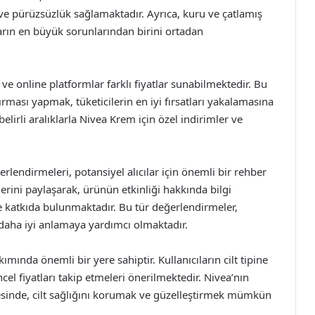
k ve pürüzsüzlük sağlamaktadır. Ayrıca, kuru ve çatlamış
ıların en büyük sorunlarından birini ortadan
ve online platformlar farklı fiyatlar sunabilmektedir. Bu
rması yapmak, tüketicilerin en iyi fırsatları yakalamasına
elirli aralıklarla Nivea Krem için özel indirimler ve
rlendirmeleri, potansiyel alıcılar için önemli bir rehber
lerini paylaşarak, ürünün etkinliği hakkında bilgi
e katkıda bulunmaktadır. Bu tür değerlendirmeler,
ı daha iyi anlamaya yardımcı olmaktadır.
kımında önemli bir yere sahiptir. Kullanıcıların cilt tipine
el fiyatları takip etmeleri önerilmektedir. Nivea’nın
esinde, cilt sağlığını korumak ve güzelleştirmek mümkün