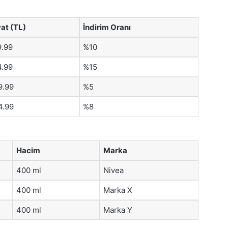
yat (TL)
İndirim Oranı
9.99
%10
4.99
%15
9.99
%5
4.99
%8
Hacim
Marka
400 ml
Nivea
400 ml
Marka X
400 ml
Marka Y