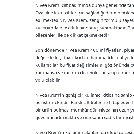
Nivea Krem, cilt bakımında dünya genelinde tanı
Özellikle kuru ciltler için sağladığı derin nemlend
edilmektedir. Nivea Krem, zengin formülü sayes
kullanımda bile etkili bir sonuç sunmaktadır. Bu
bileşenleri ile de dikkat çekmektedir.
Son dönemde Nivea Krem 400 ml fiyatları, piyasa
değişiklikler; döviz kurları, hammadde maliyetler
Kullanıcılar, bu fiyat değişimlerini göz önünde b
kampanya ve indirim dönemlerini takip etmek, da
yolu olabilir.
Nivea Krem’in geniş bir kullanıcı kitlesine sahip 
pekiştirmektedir. Farklı cilt tiplerine hitap ede
bir ürün bulması mümkündür. Nivea’nın uzun yıll
güvenini artırmakta ve markanın sadık bir müşte
Nivea Krem’in kullanım alanları da oldukça çeşitl