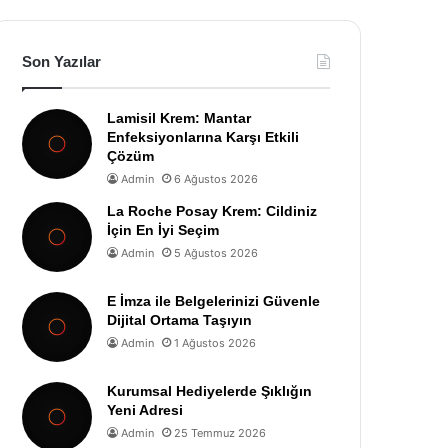
Son Yazılar
Lamisil Krem: Mantar
Enfeksiyonlarına Karşı Etkili
Çözüm
Admin
6 Ağustos 2026
La Roche Posay Krem: Cildiniz
İçin En İyi Seçim
Admin
5 Ağustos 2026
E İmza ile Belgelerinizi Güvenle
Dijital Ortama Taşıyın
Admin
1 Ağustos 2026
Kurumsal Hediyelerde Şıklığın
Yeni Adresi
Admin
25 Temmuz 2026