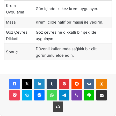
Krem
Gün içinde iki kez krem uygulayın.
Uygulama
Masaj
Kremi cilde hafif bir masaj ile yedirin.
Göz Çevresi
Göz çevresine dikkatli bir şekilde
Dikkati
uygulayın.
Düzenli kullanımda sağlıklı bir cilt
Sonuç
görünümü elde edin.
Facebook
X
LinkedIn
Tumblr
Pinterest
Reddit
VKontakte
Odnok
Pocket
Skype
Messenger
WhatsApp
Telegram
Viber
Line
E-Posta ile payla
Yazdır