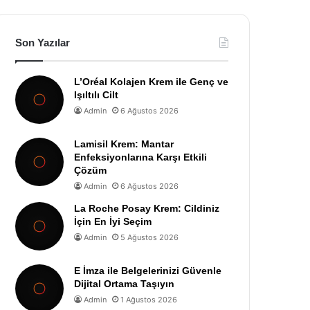
Son Yazılar
L’Oréal Kolajen Krem ile Genç ve
Işıltılı Cilt
Admin
6 Ağustos 2026
Lamisil Krem: Mantar
Enfeksiyonlarına Karşı Etkili
Çözüm
Admin
6 Ağustos 2026
La Roche Posay Krem: Cildiniz
İçin En İyi Seçim
Admin
5 Ağustos 2026
E İmza ile Belgelerinizi Güvenle
Dijital Ortama Taşıyın
Admin
1 Ağustos 2026