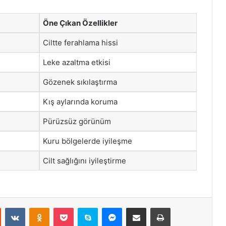
Öne Çıkan Özellikler
Ciltte ferahlama hissi
Leke azaltma etkisi
Gözenek sıkılaştırma
Kış aylarında koruma
Pürüzsüz görünüm
Kuru bölgelerde iyileşme
Cilt sağlığını iyileştirme
st
Reddit
VKontakte
Odnoklassniki
Pocket
Skype
Messenger
E-Posta ile paylaş
Yazdır