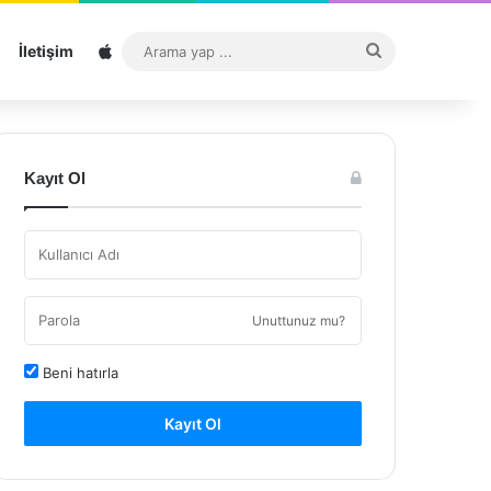
Sitemap
Arama
İletişim
yap
...
Kayıt Ol
Unuttunuz mu?
Beni hatırla
Kayıt Ol