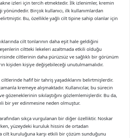
 akne izleri için tercih etmektedir. İlk izlenimler, kremin
ği yönündedir. Birçok kullanıcı, ilk kullanımlardan
lirtmiştir. Bu, özellikle yağlı cilt tipine sahip olanlar için
klarında cilt tonlarının daha eşit hale geldiğini
şenlerin ciltteki lekeleri azaltmada etkili olduğu
çerisinde ciltlerinin daha pürüzsüz ve sağlıklı bir görünüm
rın kişiden kişiye değişebileceği unutulmamalıdır.
iltlerinde hafif bir tahriş yaşadıklarını belirtmişlerdir.
 zamanla kremeye alışmaktadır. Kullanıcılar, bu sürecin
e gözeneklerinin sıkılaştığını gözlemlemişlerdir. Bu da,
mli bir yer edinmesine neden olmuştur.
rafından sıkça vurgulanan bir diğer özelliktir. Noskar
ken, yüzeydeki kuruluk hissini de ortadan
ında cilt kuruluğuna karşı etkili bir çözüm sunduğunu