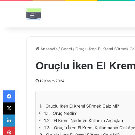
Anasayfa
/
Genel
/
Oruçlu İken El Kremi Sürmek Ca
Oruçlu İken El Kre
12 Kasım 2024
Facebook
X
Oruçlu İken El Kremi Sürmek Caiz Mi?
Oruç Nedir?
LinkedIn
El Kremi Nedir ve Kullanım Amaçları
Pinterest
Oruçlu İken El Kremi Kullanmanın Dini Açı
Oruçlu İken El Kremi Sürmek Caiz Mi?