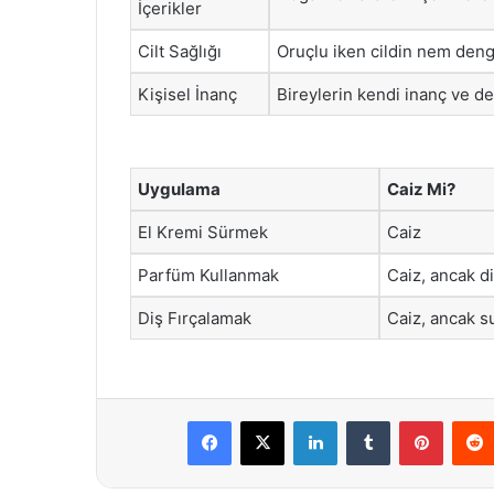
İçerikler
Cilt Sağlığı
Oruçlu iken cildin nem denge
Kişisel İnanç
Bireylerin kendi inanç ve d
Uygulama
Caiz Mi?
El Kremi Sürmek
Caiz
Parfüm Kullanmak
Caiz, ancak di
Diş Fırçalamak
Caiz, ancak s
Facebook
X
LinkedIn
Tumblr
Pintere