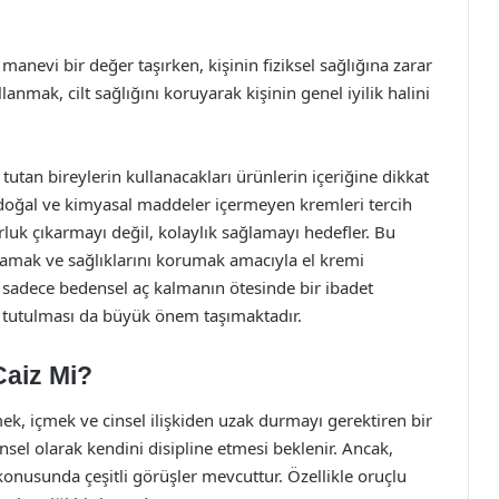
anevi bir değer taşırken, kişinin fiziksel sağlığına zarar
nmak, cilt sağlığını koruyarak kişinin genel iyilik halini
tutan bireylerin kullanacakları ürünlerin içeriğine dikkat
oğal ve kimyasal maddeler içermeyen kremleri tercih
rluk çıkarmayı değil, kolaylık sağlamayı hedefler. Bu
şılamak ve sağlıklarını korumak amacıyla el kremi
 sadece bedensel aç kalmanın ötesinde bir ibadet
e tutulması da büyük önem taşımaktadır.
Caiz Mi?
ek, içmek ve cinsel ilişkiden uzak durmayı gerektiren bir
nsel olarak kendini disipline etmesi beklenir. Ancak,
konusunda çeşitli görüşler mevcuttur. Özellikle oruçlu