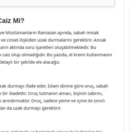
Caiz Mi?
ir ve Müslümanların Ramazan ayında, sabah imsak
e cinsel ilişkiden uzak durmalarını gerektirir. Ancak
ın aklında soru işaretleri oluşabilmektedir. Bu
n caiz olup olmadığıdır. Bu yazıda, el kremi kullanmanın
etaylı bir şekilde ele alacağız.
 uzak durmayı ifade eder. İslam dinine göre oruç, sabah
bir ibadettir. Oruç tutmanın amacı, kişinin sabrını,
arındırmaktır. Oruç, sadece yeme ve içme ile sınırlı
an da uzak durmayı gerektirir.
asını önlemek ve beslemek amacıyla kullanılan bir