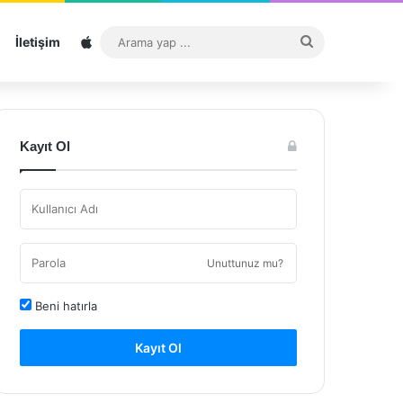
Sitemap
Arama
İletişim
yap
...
Kayıt Ol
Unuttunuz mu?
Beni hatırla
Kayıt Ol