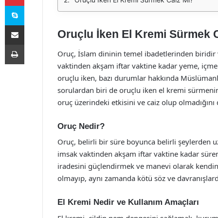
Skype
E-Posta ile paylaş
Oruçlu İken El Kremi Sürmek 
Yazdır
Oruç, İslam dininin temel ibadetlerinden birid
vaktinden akşam iftar vaktine kadar yeme, içme v
oruçlu iken, bazı durumlar hakkında Müslümanlar
sorulardan biri de oruçlu iken el kremi sürmeni
oruç üzerindeki etkisini ve caiz olup olmadığını d
Oruç Nedir?
Oruç, belirli bir süre boyunca belirli şeylerden
imsak vaktinden akşam iftar vaktine kadar süren 
iradesini güçlendirmek ve manevi olarak kendini 
olmayıp, aynı zamanda kötü söz ve davranışlard
El Kremi Nedir ve Kullanım Amaçları
El kremi, cildin nem dengesini sağlamak, kurum