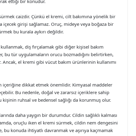
ak ettiği bir konudur.
sürmek caizdir. Çünkü el kremi, cilt bakımına yönelik bir
a içecek girişi sağlamaz. Oruç, mideye veya boğaza bir
ürmek bu kurala aykırı değildir.
kullanmak, diş fırçalamak gibi diğer kişisel bakım
r, bu tür uygulamaların orucu bozmadığını belirtirken,
r. Ancak, el kremi gibi vücut bakım ürünlerinin kullanımı
n içeriğine dikkat etmek önemlidir. Kimyasal maddeler
çebilir. Bu nedenle, doğal ve zararsız içeriklere sahip
lu kişinin ruhsal ve bedensel sağlığı da korunmuş olur.
larında daha yaygın bir durumdur. Cildin sağlıklı kalması
lamda, oruçlu iken el kremi sürmek, cildin nem dengesini
de, bu konuda ihtiyatlı davranmak ve aşırıya kaçmamak