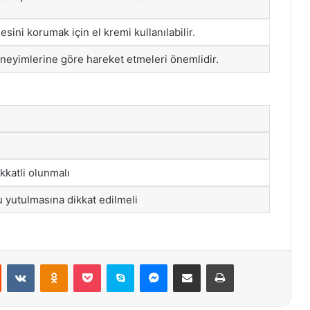
sini korumak için el kremi kullanılabilir.
eneyimlerine göre hareket etmeleri önemlidir.
kkatli olunmalı
u yutulmasına dikkat edilmeli
st
Reddit
VKontakte
Odnoklassniki
Pocket
Skype
Messenger
E-Posta ile paylaş
Yazdır