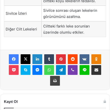
ciltteki koyu lekelerin tedavisi.
Sivilce sonrası oluşan lekelerin
Sivilce İzleri
görünümünü azaltma.
Ciltteki farklı leke sorunları
Diğer Cilt Lekeleri
üzerinde olumlu etkiler.
Facebook
X
LinkedIn
Tumblr
Pinterest
Reddit
VKontakte
Odnok
Pocket
Skype
Messenger
WhatsApp
Telegram
Viber
Line
E-Posta ile payla
Yazdır
Kayıt Ol