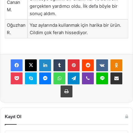
Canan
gerçekten yardımcı oldu. İlk defa böyle bir
M.
sonuç aldım.
Oğuzhan
Yaz aylarında kullanmak için harika bir ürün.
R.
Cildim çok ferah hissediyor.
Facebook
X
LinkedIn
Tumblr
Pinterest
Reddit
VKontakte
Odnok
Pocket
Skype
Messenger
WhatsApp
Telegram
Viber
Line
E-Posta ile payla
Yazdır
Kayıt Ol