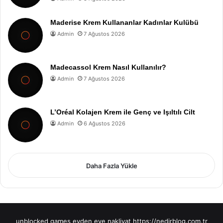
Maderise Krem Kullananlar Kadınlar Kulübü
Admin
7 Ağustos 2026
Madecassol Krem Nasıl Kullanılır?
Admin
7 Ağustos 2026
L’Oréal Kolajen Krem ile Genç ve Işıltılı Cilt
Admin
6 Ağustos 2026
Daha Fazla Yükle
unblocked games
evden eve nakliyat
https://nedirblog.com.tr