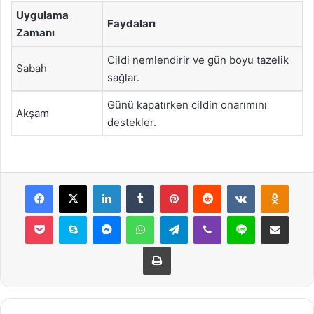
Uygulama
Faydaları
Zamanı
Cildi nemlendirir ve gün boyu tazelik
Sabah
sağlar.
Günü kapatırken cildin onarımını
Akşam
destekler.
Facebook
X
LinkedIn
Tumblr
Pinterest
Reddit
VKontakte
Odnok
Pocket
Skype
Messenger
WhatsApp
Telegram
Viber
Line
E-Posta ile payla
Yazdır