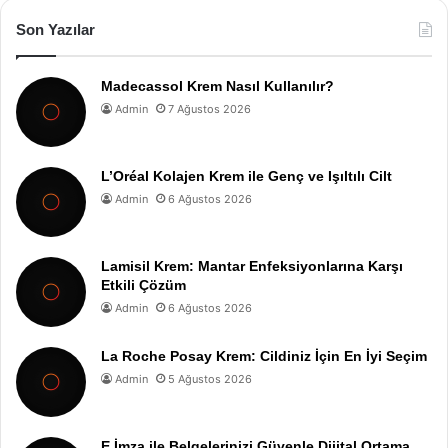
Son Yazılar
Madecassol Krem Nasıl Kullanılır?
Admin
7 Ağustos 2026
L’Oréal Kolajen Krem ile Genç ve Işıltılı Cilt
Admin
6 Ağustos 2026
Lamisil Krem: Mantar Enfeksiyonlarına Karşı
Etkili Çözüm
Admin
6 Ağustos 2026
La Roche Posay Krem: Cildiniz İçin En İyi Seçim
Admin
5 Ağustos 2026
E İmza ile Belgelerinizi Güvenle Dijital Ortama