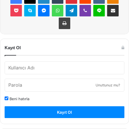
Pocket
Skype
Messenger
WhatsApp
Telegram
Viber
Line
E-Posta ile payla
Yazdır
Kayıt Ol
Unuttunuz mu?
Beni hatırla
Kayıt Ol