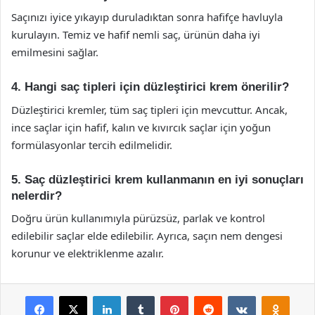
Saçınızı iyice yıkayıp duruladıktan sonra hafifçe havluyla
kurulayın. Temiz ve hafif nemli saç, ürünün daha iyi
emilmesini sağlar.
4. Hangi saç tipleri için düzleştirici krem önerilir?
Düzleştirici kremler, tüm saç tipleri için mevcuttur. Ancak,
ince saçlar için hafif, kalın ve kıvırcık saçlar için yoğun
formülasyonlar tercih edilmelidir.
5. Saç düzleştirici krem kullanmanın en iyi sonuçları
nelerdir?
Doğru ürün kullanımıyla pürüzsüz, parlak ve kontrol
edilebilir saçlar elde edilebilir. Ayrıca, saçın nem dengesi
korunur ve elektriklenme azalır.
Facebook
X
LinkedIn
Tumblr
Pinterest
Reddit
VKontakte
Odnok