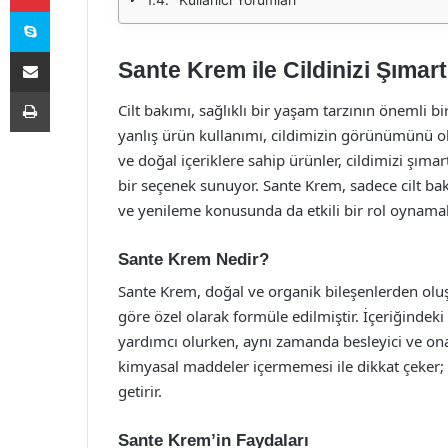
Skype
E-Posta ile paylaş
Sante Krem ile Cildinizi Şımart
Yazdır
Cilt bakımı, sağlıklı bir yaşam tarzının önemli bi
yanlış ürün kullanımı, cildimizin görünümünü olu
ve doğal içeriklere sahip ürünler, cildimizi şı
bir seçenek sunuyor. Sante Krem, sadece cilt ba
ve yenileme konusunda da etkili bir rol oynamak
Sante Krem Nedir?
Sante Krem, doğal ve organik bileşenlerden oluşa
göre özel olarak formüle edilmiştir. İçeriğindeki
yardımcı olurken, aynı zamanda besleyici ve onar
kimyasal maddeler içermemesi ile dikkat çeker; 
getirir.
Sante Krem’in Faydaları