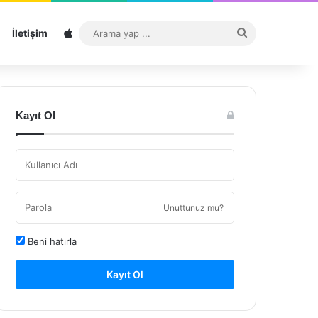
Sitemap
Arama
İletişim
yap
...
Kayıt Ol
Unuttunuz mu?
Beni hatırla
Kayıt Ol