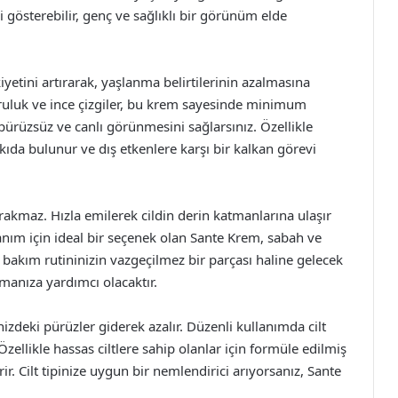
i gösterebilir, genç ve sağlıklı bir görünüm elde
kiyetini artırarak, yaşlanma belirtilerinin azalmasına
ruluk ve ince çizgiler, bu krem sayesinde minimum
 pürüzsüz ve canlı görünmesini sağlarsınız. Özellikle
ıda bulunur ve dış etkenlere karşı bir kalkan görevi
bırakmaz. Hızla emilerek cildin derin katmanlarına ulaşır
nım için ideal bir seçenek olan Sante Krem, sabah ve
t bakım rutininizin vazgeçilmez bir parçası haline gelecek
tmanıza yardımcı olacaktır.
izdeki pürüzler giderek azalır. Düzenli kullanımda cilt
Özellikle hassas ciltlere sahip olanlar için formüle edilmiş
rir. Cilt tipinize uygun bir nemlendirici arıyorsanız, Sante