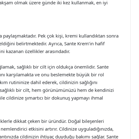
 akşam olmak üzere günde iki kez kullanmak, en iyi
kla paylaşmaktadır. Pek çok kişi, kremi kullandıktan sonra
geldiğini belirtmektedir. Ayrıca, Sante Krem’in hafif
ni kazanan özellikler arasındadır.
amak, sağlıklı bir cilt için oldukça önemlidir. Sante
arını karşılamakta ve onu beslemekte büyük bir rol
ım rutininize dahil ederek, cildinizin sağlığını
, sağlıklı bir cilt, hem görünümünüzü hem de kendinizi
 ile cildinize şımartıcı bir dokunuş yapmayı ihmal
klerle dikkat çeken bir üründür. Doğal bileşenleri
emlendirici etkisini artırır. Cildinize uyguladığınızda,
antınızda cildinizin ihtiyaç duyduğu bakımı sağlar. Sante