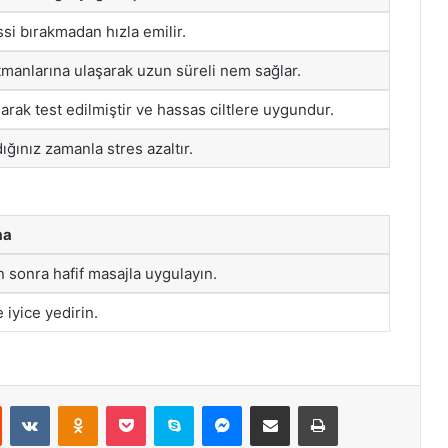
issi bırakmadan hızla emilir.
tmanlarına ulaşarak uzun süreli nem sağlar.
arak test edilmiştir ve hassas ciltlere uygundur.
ığınız zamanla stres azaltır.
ma
n sonra hafif masajla uygulayın.
iyice yedirin.
st
Reddit
VKontakte
Odnoklassniki
Pocket
Skype
Messenger
E-Posta ile paylaş
Yazdır