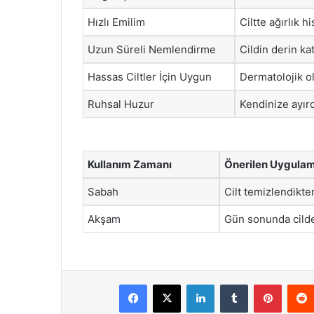
Hızlı Emilim
Ciltte ağırlık h
Uzun Süreli Nemlendirme
Cildin derin ka
Hassas Ciltler İçin Uygun
Dermatolojik ol
Ruhsal Huzur
Kendinize ayırd
Kullanım Zamanı
Önerilen Uygula
Sabah
Cilt temizlendikte
Akşam
Gün sonunda cilde 
Facebook
X
LinkedIn
Tumblr
Pintere