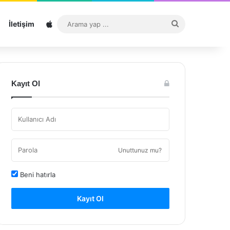
Sitemap
Arama
İletişim
yap
...
Kayıt Ol
Unuttunuz mu?
Beni hatırla
Kayıt Ol