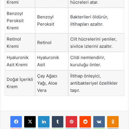
Kremi
hücreleri atar.
Benzoyl
Benzoyl
Bakterileri öldürür,
Peroksit
Peroksit
iltihapları azaltır.
Kremi
Retinol
Cilt hücrelerini yeniler,
Retinol
Kremi
sivilce izlerini azaltır.
Hyaluronik
Hyaluronik
Cildi nemlendirir,
Asit Kremi
Asit
kuruluğu önler.
Çay Ağacı
İltihap önleyici,
Doğal İçerikli
Yağı, Aloe
antibakteriyel özellikler
Krem
Vera
taşır.
Facebook
X
LinkedIn
Tumblr
Pinterest
Reddit
VKontakte
Odnok
Pocket
Skype
Messenger
WhatsApp
Telegram
Viber
Line
E-Posta ile payla