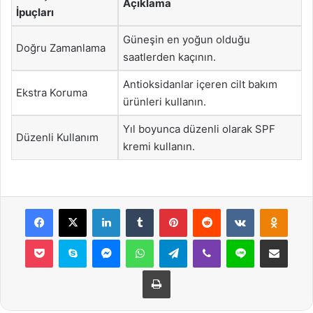
Açıklama
İpuçları
Güneşin en yoğun olduğu
Doğru Zamanlama
saatlerden kaçının.
Antioksidanlar içeren cilt bakım
Ekstra Koruma
ürünleri kullanın.
Yıl boyunca düzenli olarak SPF
Düzenli Kullanım
kremi kullanın.
Facebook
X
LinkedIn
Tumblr
Pinterest
Reddit
VKontakte
Odnok
Pocket
Skype
Messenger
WhatsApp
Telegram
Viber
Line
E-Posta ile payla
Yazdır