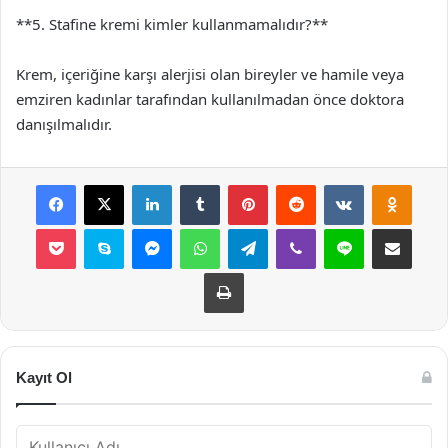
**5. Stafine kremi kimler kullanmamalıdır?**
Krem, içeriğine karşı alerjisi olan bireyler ve hamile veya
emziren kadınlar tarafından kullanılmadan önce doktora
danışılmalıdır.
Facebook
X
LinkedIn
Tumblr
Pinterest
Reddit
VKontakte
Odnok
Pocket
Skype
Messenger
WhatsApp
Telegram
Viber
Line
E-Posta ile payla
Yazdır
Kayıt Ol