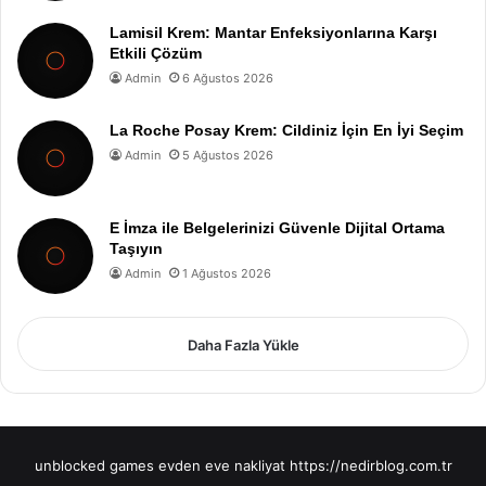
Lamisil Krem: Mantar Enfeksiyonlarına Karşı
Etkili Çözüm
Admin
6 Ağustos 2026
La Roche Posay Krem: Cildiniz İçin En İyi Seçim
Admin
5 Ağustos 2026
E İmza ile Belgelerinizi Güvenle Dijital Ortama
Taşıyın
Admin
1 Ağustos 2026
Daha Fazla Yükle
unblocked games
evden eve nakliyat
https://nedirblog.com.tr