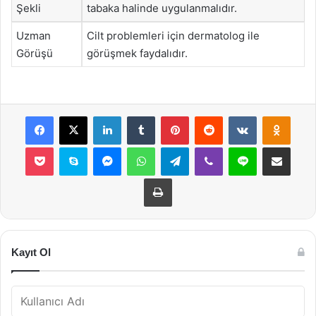
Şekli
tabaka halinde uygulanmalıdır.
Uzman
Cilt problemleri için dermatolog ile
Görüşü
görüşmek faydalıdır.
Facebook
X
LinkedIn
Tumblr
Pinterest
Reddit
VKontakte
Odnok
Pocket
Skype
Messenger
WhatsApp
Telegram
Viber
Line
E-Posta ile payla
Yazdır
Kayıt Ol