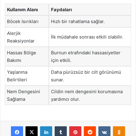
Kullanım Alanı
Faydaları
Böcek Isırıkları
Hızlı bir rahatlama sağlar.
Alerjik
İlk müdahale sonrası etkili olabilir.
Reaksiyonlar
Hassas Bölge
Burnun etrafındaki hassasiyetler
Bakımı
için etkili.
Yaşlanma
Daha pürüzsüz bir cilt görünümü
Belirtileri
sunar.
Nem Dengesini
Cildin nem dengesini korumasına
Sağlama
yardımcı olur.
Facebook
X
LinkedIn
Tumblr
Pinterest
Reddit
VKontakte
Odnok