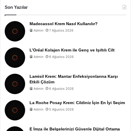
Son Yazılar
Madecassol Krem Nasıl Kullanılır?
Admin
7 Ağustos 2026
L’Oréal Kolajen Krem ile Genç ve Işıltılı Cilt
Admin
6 Ağustos 2026
Lamisil Krem: Mantar Enfeksiyonlarına Karşı
Etkili Çözüm
Admin
6 Ağustos 2026
La Roche Posay Krem: Cildiniz İçin En İyi Seçim
Admin
5 Ağustos 2026
E İmza ile Belgelerinizi Güvenle Dijital Ortama