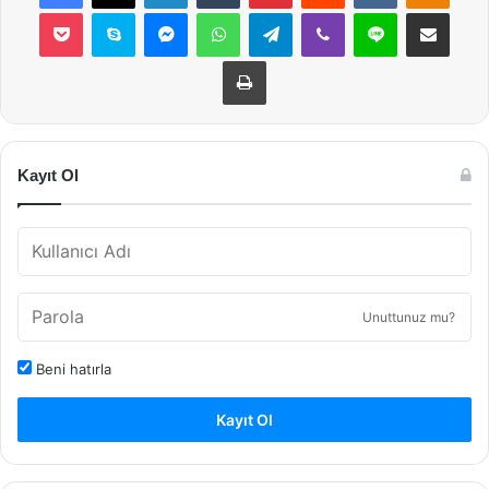
Pocket
Skype
Messenger
WhatsApp
Telegram
Viber
Line
E-Posta ile payla
Yazdır
Kayıt Ol
Unuttunuz mu?
Beni hatırla
Kayıt Ol