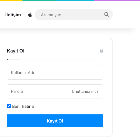
Sitemap
Arama
İletişim
yap
...
Kayıt Ol
Unuttunuz mu?
Beni hatırla
Kayıt Ol