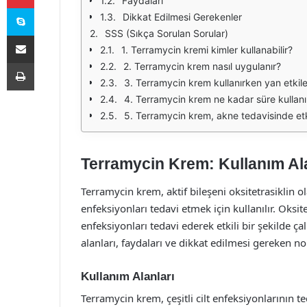
Faydaları
Skype
Dikkat Edilmesi Gerekenler
SSS (Sıkça Sorulan Sorular)
E-Posta ile paylaş
1. Terramycin kremi kimler kullanabilir?
Yazdır
2. Terramycin krem nasıl uygulanır?
3. Terramycin krem kullanırken yan etkiler
4. Terramycin krem ne kadar süre kullanıl
5. Terramycin krem, akne tedavisinde etki
Terramycin Krem: Kullanım Ala
Terramycin krem, aktif bileşeni oksitetrasiklin ol
enfeksiyonları tedavi etmek için kullanılır. Oksi
enfeksiyonları tedavi ederek etkili bir şekilde çal
alanları, faydaları ve dikkat edilmesi gereken n
Kullanım Alanları
Terramycin krem, çeşitli cilt enfeksiyonlarının te