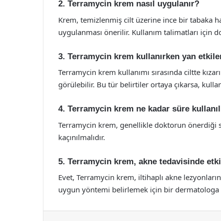
2. Terramycin krem nasıl uygulanır?
Krem, temizlenmiş cilt üzerine ince bir tabaka h
uygulanması önerilir. Kullanım talimatları için
3. Terramycin krem kullanırken yan etkiler
Terramycin krem kullanımı sırasında ciltte kızarı
görülebilir. Bu tür belirtiler ortaya çıkarsa, ku
4. Terramycin krem ne kadar süre kullanı
Terramycin krem, genellikle doktorun önerdiği s
kaçınılmalıdır.
5. Terramycin krem, akne tedavisinde etki
Evet, Terramycin krem, iltihaplı akne lezyonlarını
uygun yöntemi belirlemek için bir dermatologa
Facebook
X
LinkedIn
Tumblr
Pintere