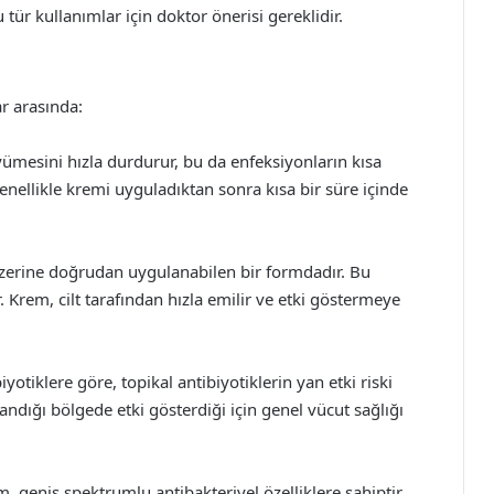
tür kullanımlar için doktor önerisi gereklidir.
r arasında:
büyümesini hızla durdurur, bu da enfeksiyonların kısa
genellikle kremi uyguladıktan sonra kısa bir süre içinde
zerine doğrudan uygulanabilen bir formdadır. Bu
r. Krem, cilt tarafından hızla emilir ve etki göstermeye
yotiklere göre, topikal antibiyotiklerin yan etki riski
ndığı bölgede etki gösterdiği için genel vücut sağlığı
, geniş spektrumlu antibakteriyel özelliklere sahiptir.