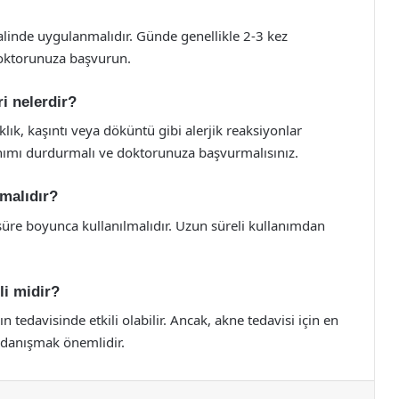
alinde uygulanmalıdır. Günde genellikle 2-3 kez
 doktorunuza başvurun.
i nelerdir?
klık, kaşıntı veya döküntü gibi alerjik reaksiyonlar
llanımı durdurmalı ve doktorunuza başvurmalısınız.
lmalıdır?
üre boyunca kullanılmalıdır. Uzun süreli kullanımdan
li midir?
n tedavisinde etkili olabilir. Ancak, akne tedavisi için en
 danışmak önemlidir.
st
Reddit
VKontakte
Odnoklassniki
Pocket
Skype
Messenger
E-Posta ile paylaş
Yazdır