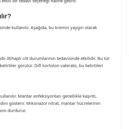
tkili bir tedavi seçeneği haline getirir.
lır?
isinde kullanılır. Aşağıda, bu kremin yaygın olarak
 iltihaplı cilt durumlarının tedavisinde etkilidir. Bu tür
belirtiler görülür. Difl kortolon valerato, bu belirtileri
lanılır. Mantar enfeksiyonları genellikle kaşıntı,
ndini gösterir. Mikonazol nitrat, mantar hücrelerinin
ını durdurur.