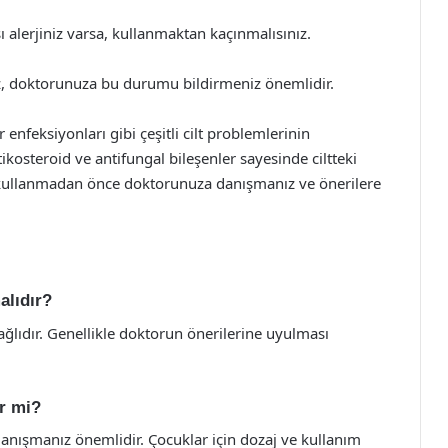
ı alerjiniz varsa, kullanmaktan kaçınmalısınız.
nız, doktorunuza bu durumu bildirmeniz önemlidir.
 enfeksiyonları gibi çeşitli cilt problemlerinin
rtikosteroid ve antifungal bileşenler sayesinde ciltteki
ak, kullanmadan önce doktorunuza danışmanız ve önerilere
alıdır?
ğlıdır. Genellikle doktorun önerilerine uyulması
ir mi?
nışmanız önemlidir. Çocuklar için dozaj ve kullanım