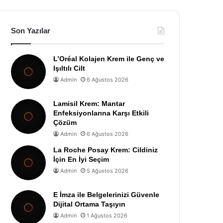
Son Yazılar
L’Oréal Kolajen Krem ile Genç ve
Işıltılı Cilt
Admin
6 Ağustos 2026
Lamisil Krem: Mantar
Enfeksiyonlarına Karşı Etkili
Çözüm
Admin
6 Ağustos 2026
La Roche Posay Krem: Cildiniz
İçin En İyi Seçim
Admin
5 Ağustos 2026
E İmza ile Belgelerinizi Güvenle
Dijital Ortama Taşıyın
Admin
1 Ağustos 2026