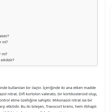
lıdır?
r mi?
r mi?
etkilidir?
de kullanılan bir ilaçtır. İçeriğinde iki ana etken madde
l nitrat. Difl kortolon valerato, bir kortikosteroid olup,
ntrol etme özelliğine sahiptir. Mikonazol nitrat ise bir
ı etkilidir. Bu iki bileşen, Travocort kremi, hem iltihaplı