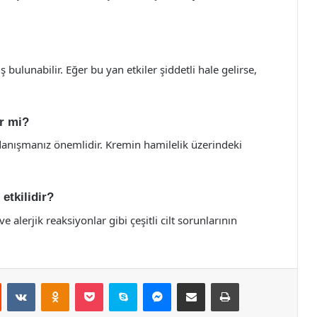
ş bulunabilir. Eğer bu yan etkiler şiddetli hale gelirse,
ir mi?
anışmanız önemlidir. Kremin hamilelik üzerindeki
 etkilidir?
alerjik reaksiyonlar gibi çeşitli cilt sorunlarının
st
Reddit
VKontakte
Odnoklassniki
Pocket
Skype
Messenger
E-Posta ile paylaş
Yazdır