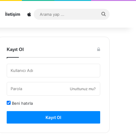
Sitemap
Arama
İletişim
yap
...
Kayıt Ol
Unuttunuz mu?
Beni hatırla
Kayıt Ol