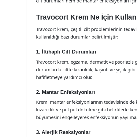
cilt durumları hem de mantar enfeksiyonları için e
Travocort Krem Ne İçin Kullanı
Travocort krem, çeşitli cilt problemlerinin tedav
kullanıldığı bazı durumlar belirtilmiştir:
1. İltihaplı Cilt Durumları
Travocort krem, egzama, dermatit ve psoriazis gibi
durumlarda ciltte kızarıklık, kaşıntı ve şişlik gibi 
hafifletmeye yardımcı olur.
2. Mantar Enfeksiyonları
Krem, mantar enfeksiyonlarının tedavisinde de kul
kızarıklık ve pul pul dökülme gibi belirtilerle ke
büyümesini engelleyerek enfeksiyonun yayılmas
3. Alerjik Reaksiyonlar