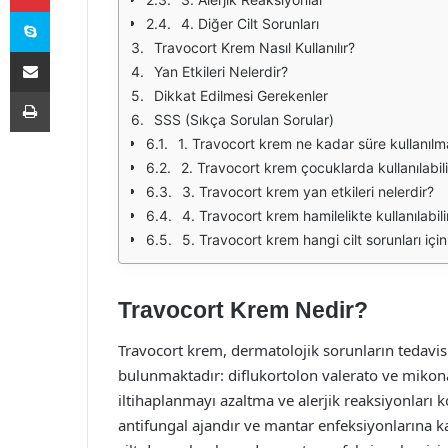
Skype
4. Diğer Cilt Sorunları
Travocort Krem Nasıl Kullanılır?
E-Posta ile paylaş
Yan Etkileri Nelerdir?
Yazdır
Dikkat Edilmesi Gerekenler
SSS (Sıkça Sorulan Sorular)
1. Travocort krem ne kadar süre kullanılma
2. Travocort krem çocuklarda kullanılabili
3. Travocort krem yan etkileri nelerdir?
4. Travocort krem hamilelikte kullanılabili
5. Travocort krem hangi cilt sorunları için 
Travocort Krem Nedir?
Travocort krem, dermatolojik sorunların tedavisin
bulunmaktadır: diflukortolon valerato ve mikonazo
iltihaplanmayı azaltma ve alerjik reaksiyonları ko
antifungal ajandır ve mantar enfeksiyonlarına karş