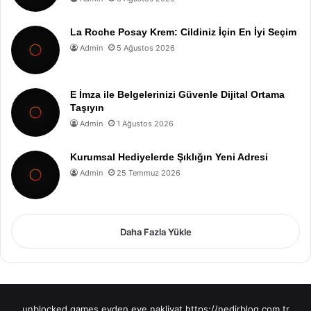
La Roche Posay Krem: Cildiniz İçin En İyi Seçim
Admin
5 Ağustos 2026
E İmza ile Belgelerinizi Güvenle Dijital Ortama
Taşıyın
Admin
1 Ağustos 2026
Kurumsal Hediyelerde Şıklığın Yeni Adresi
Admin
25 Temmuz 2026
Daha Fazla Yükle
unblocked games
evden eve nakliyat
https://nedirblog.com.tr