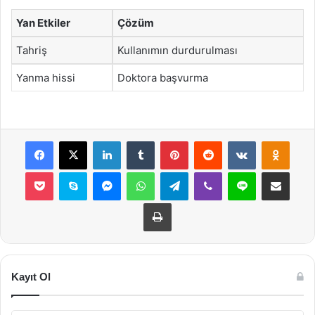
Yan Etkiler
Çözüm
Tahriş
Kullanımın durdurulması
Yanma hissi
Doktora başvurma
Facebook
X
LinkedIn
Tumblr
Pinterest
Reddit
VKontakte
Odnok
Pocket
Skype
Messenger
WhatsApp
Telegram
Viber
Line
E-Posta ile payla
Yazdır
Kayıt Ol