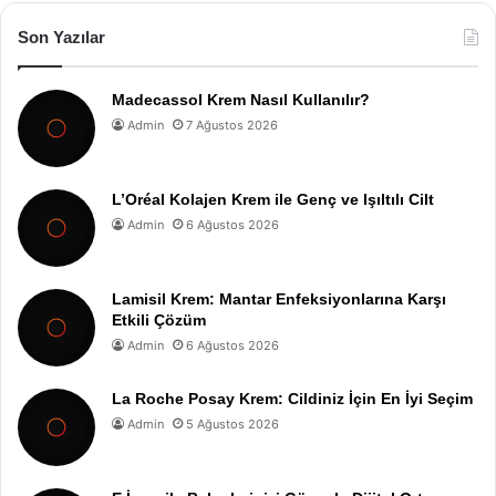
Son Yazılar
Madecassol Krem Nasıl Kullanılır?
Admin
7 Ağustos 2026
L’Oréal Kolajen Krem ile Genç ve Işıltılı Cilt
Admin
6 Ağustos 2026
Lamisil Krem: Mantar Enfeksiyonlarına Karşı
Etkili Çözüm
Admin
6 Ağustos 2026
La Roche Posay Krem: Cildiniz İçin En İyi Seçim
Admin
5 Ağustos 2026