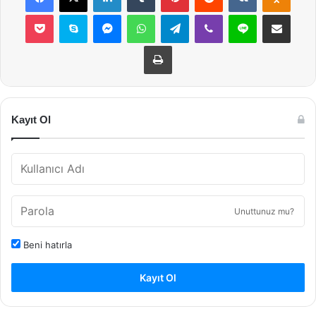
Pocket
Skype
Messenger
WhatsApp
Telegram
Viber
Line
E-Posta ile payla
Yazdır
Kayıt Ol
Unuttunuz mu?
Beni hatırla
Kayıt Ol