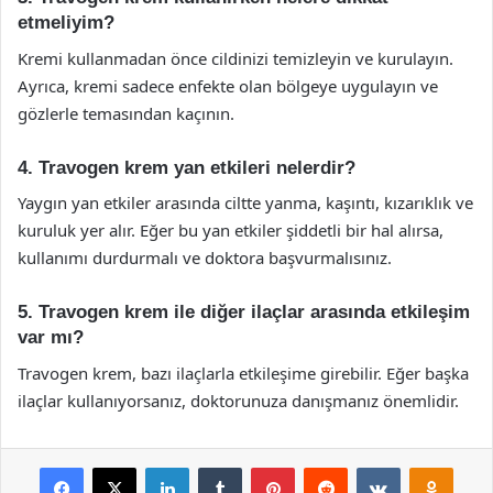
etmeliyim?
Kremi kullanmadan önce cildinizi temizleyin ve kurulayın.
Ayrıca, kremi sadece enfekte olan bölgeye uygulayın ve
gözlerle temasından kaçının.
4. Travogen krem yan etkileri nelerdir?
Yaygın yan etkiler arasında ciltte yanma, kaşıntı, kızarıklık ve
kuruluk yer alır. Eğer bu yan etkiler şiddetli bir hal alırsa,
kullanımı durdurmalı ve doktora başvurmalısınız.
5. Travogen krem ile diğer ilaçlar arasında etkileşim
var mı?
Travogen krem, bazı ilaçlarla etkileşime girebilir. Eğer başka
ilaçlar kullanıyorsanız, doktorunuza danışmanız önemlidir.
Facebook
X
LinkedIn
Tumblr
Pinterest
Reddit
VKontakte
Odnok