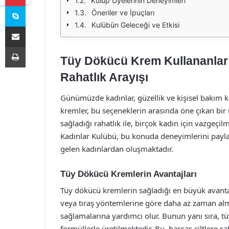
Kulüp Üyelerinin Deneyimleri
Skype
Öneriler ve İpuçları
Kulübün Geleceği ve Etkisi
E-Posta ile paylaş
Yazdır
Tüy Dökücü Krem Kullananlar 
Rahatlık Arayışı
Günümüzde kadınlar, güzellik ve kişisel bakım 
kremler, bu seçeneklerin arasında öne çıkan bir
sağladığı rahatlık ile, birçok kadın için vazgeçi
Kadınlar Kulübü, bu konuda deneyimlerini paylaş
gelen kadınlardan oluşmaktadır.
Tüy Dökücü Kremlerin Avantajları
Tüy dökücü kremlerin sağladığı en büyük avantaj,
veya tıraş yöntemlerine göre daha az zaman al
sağlamalarına yardımcı olur. Bunun yanı sıra, t
formüllerle üretilmektedir. Bu, hassas ciltlere sa