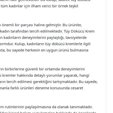
tüm kadınlar için ilham verici bir örnek teşkil
 önemli bir parçası haline gelmiştir. Bu ürünler,
ok kadın tarafından tercih edilmektedir. Tüy Dökücü Krem
n kadınların deneyimlerini paylaştığı, tavsiyelerde
formdur. Kulüp, kadınların tüy dökücü kremlerle ilgili
akta, bu sayede herkesin en uygun ürünü bulmasına
rın birbirlerine güvenli bir ortamda deneyimlerini
ücü kremler hakkında detaylı yorumlar yaparak, hangi
ın tercih edilmesi gerektiğini tartışmaktadır. Bu sayede,
zamanla farklı ürünleri deneme konusunda cesaret
ım rutinlerinin paylaşılmasına da olanak tanımaktadır.
diğer kişisel bakım uygulamaları hakkında da önerilerde