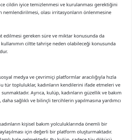
e cildin iyice temizlenmesi ve kurulanması gerektiğini
n nemlendirilmesi, olası irritasyonların önlenmesine
at edilmesi gereken süre ve miktar konusunda da
ı kullanımın ciltte tahrişe neden olabileceği konusunda
dur.
syal medya ve çevrimiçi platformlar aracılığıyla hızla
tür topluluklar, kadınların kendilerini ifade etmeleri ve
 sunmaktadır. Ayrıca, kulüp, kadınların güzellik ve bakım
aha sağlıklı ve bilinçli tercihlerin yapılmasına yardımcı
dınların kişisel bakım yolculuklarında önemli bir
laşılması için değerli bir platform oluşturmaktadır.
 anlamlı hale gelmektedir. Bu kulüp, sadece tüy dökücü