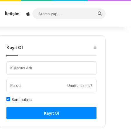
Sitemap
Arama
İletişim
yap
...
Kayıt Ol
Unuttunuz mu?
Beni hatırla
Kayıt Ol