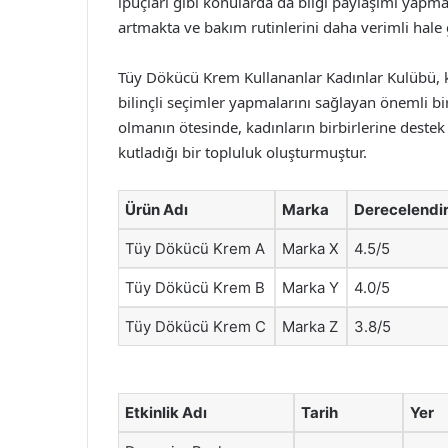
ipuçları gibi konularda da bilgi paylaşımı yapma
artmakta ve bakım rutinlerini daha verimli hale 
Tüy Dökücü Krem Kullananlar Kadınlar Kulübü, ka
bilinçli seçimler yapmalarını sağlayan önemli b
olmanın ötesinde, kadınların birbirlerine destek 
kutladığı bir topluluk oluşturmuştur.
Ürün Adı
Marka
Derecelendi
Tüy Dökücü Krem A
Marka X
4.5/5
Tüy Dökücü Krem B
Marka Y
4.0/5
Tüy Dökücü Krem C
Marka Z
3.8/5
Etkinlik Adı
Tarih
Yer