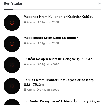
Son Yazılar
Maderise Krem Kullananlar Kadınlar Kulübü
Admin
7 Ağustos 2026
Madecassol Krem Nasıl Kullanılır?
Admin
7 Ağustos 2026
L’Oréal Kolajen Krem ile Genç ve Işıltılı Cilt
Admin
6 Ağustos 2026
Lamisil Krem: Mantar Enfeksiyonlarına Karşı
Etkili Çözüm
Admin
6 Ağustos 2026
La Roche Posay Krem: Cildiniz İçin En İyi Seçim