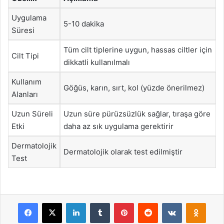
Uygulama
5-10 dakika
Süresi
Tüm cilt tiplerine uygun, hassas ciltler için
Cilt Tipi
dikkatli kullanılmalı
Kullanım
Göğüs, karın, sırt, kol (yüzde önerilmez)
Alanları
Uzun Süreli
Uzun süre pürüzsüzlük sağlar, tıraşa göre
Etki
daha az sık uygulama gerektirir
Dermatolojik
Dermatolojik olarak test edilmiştir
Test
Facebook
X
LinkedIn
Tumblr
Pinterest
Reddit
VKontakte
Odnok