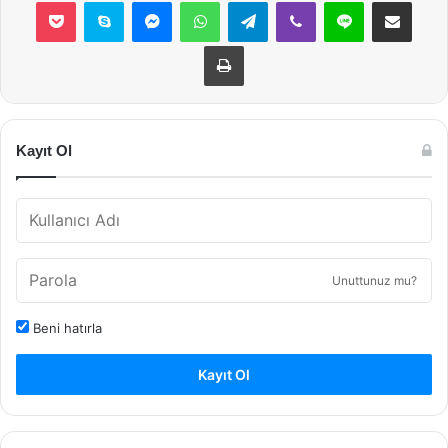
Pocket
Skype
Messenger
WhatsApp
Telegram
Viber
Line
E-Posta ile payla
Yazdır
Kayıt Ol
Unuttunuz mu?
Beni hatırla
Kayıt Ol