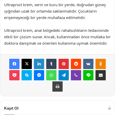
Ultraproct krem, serin ve kuru bir yerde, doğrudan güneş
ışığından uzak bir ortamda saklanmalıdır. Çocukların
erişemeyeceği bir yerde muhafaza edilmelidir.
Ultraproct krem, anal bölgedeki rahatsızlıkların tedavisinde
etkili bir çözüm sunar. Ancak, kullanmadan önce mutlaka bir
doktora danışmak ve önerilen kullanıma uymak önemlidir.
Facebook
X
LinkedIn
Tumblr
Pinterest
Reddit
VKontakte
Odnok
Pocket
Skype
Messenger
WhatsApp
Telegram
Viber
Line
E-Posta ile payla
Yazdır
Kayıt Ol