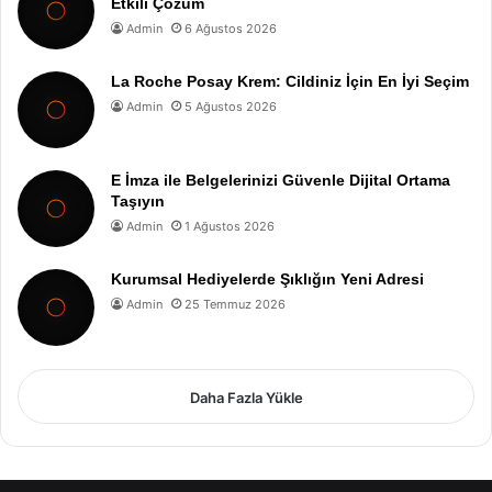
Etkili Çözüm
Admin
6 Ağustos 2026
La Roche Posay Krem: Cildiniz İçin En İyi Seçim
Admin
5 Ağustos 2026
E İmza ile Belgelerinizi Güvenle Dijital Ortama
Taşıyın
Admin
1 Ağustos 2026
Kurumsal Hediyelerde Şıklığın Yeni Adresi
Admin
25 Temmuz 2026
Daha Fazla Yükle