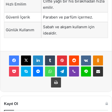
Ciltte yağlı bir his bırakmadan hızla
Hızlı Emilim
emilir.
Güvenli İçerik
Paraben ve parfüm içermez.
Sabah ve akşam kullanım için
Günlük Kullanım
idealdir.
Facebook
X
LinkedIn
Tumblr
Pinterest
Reddit
VKontakte
Odnok
Pocket
Skype
Messenger
WhatsApp
Telegram
Viber
Line
E-Posta ile payla
Yazdır
Kayıt Ol