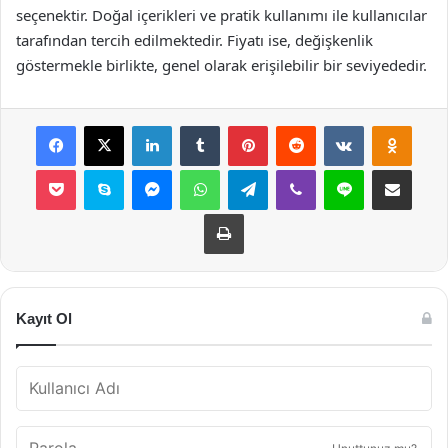
seçenektir. Doğal içerikleri ve pratik kullanımı ile kullanıcılar
tarafından tercih edilmektedir. Fiyatı ise, değişkenlik
göstermekle birlikte, genel olarak erişilebilir bir seviyededir.
Facebook
X
LinkedIn
Tumblr
Pinterest
Reddit
VKontakte
Odnok
Pocket
Skype
Messenger
WhatsApp
Telegram
Viber
Line
E-Posta ile payla
Yazdır
Kayıt Ol