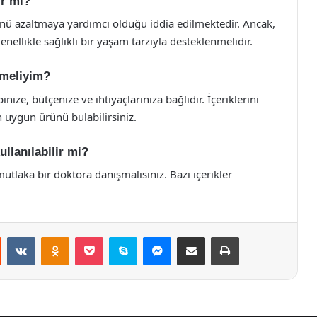
ır mı?
münü azaltmaya yardımcı olduğu iddia edilmektedir. Ancak,
genellikle sağlıklı bir yaşam tarzıyla desteklenmelidir.
etmeliyim?
pinize, bütçenize ve ihtiyaçlarınıza bağlıdır. İçeriklerini
n uygun ürünü bulabilirsiniz.
ullanılabilir mi?
aka bir doktora danışmalısınız. Bazı içerikler
st
Reddit
VKontakte
Odnoklassniki
Pocket
Skype
Messenger
E-Posta ile paylaş
Yazdır