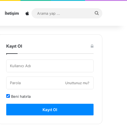
Sitemap
Arama
İletişim
yap
...
Kayıt Ol
Unuttunuz mu?
Beni hatırla
Kayıt Ol