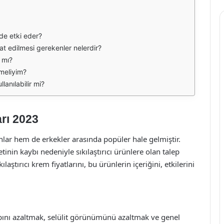
ede etki eder?
kat edilmesi gerekenler nelerdir?
r mı?
tmeliyim?
llanılabilir mi?
arı 2023
ınlar hem de erkekler arasında popüler hale gelmiştir.
etinin kaybı nedeniyle sıkılaştırıcı ürünlere olan talep
aştırıcı krem fiyatlarını, bu ürünlerin içeriğini, etkilerini
 kaybını azaltmak, selülit görünümünü azaltmak ve genel