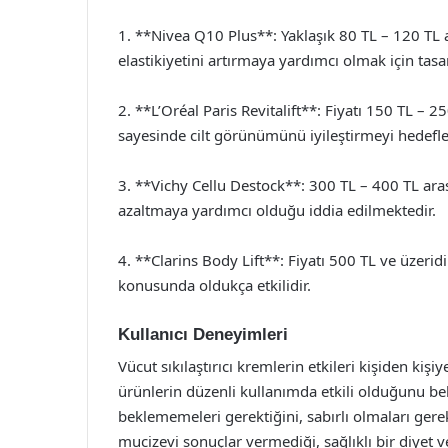
1. **Nivea Q10 Plus**: Yaklaşık 80 TL – 120 TL a
elastikiyetini artırmaya yardımcı olmak için tasa
2. **L’Oréal Paris Revitalift**: Fiyatı 150 TL – 2
sayesinde cilt görünümünü iyileştirmeyi hedefle
3. **Vichy Cellu Destock**: 300 TL – 400 TL ara
azaltmaya yardımcı olduğu iddia edilmektedir.
4. **Clarins Body Lift**: Fiyatı 500 TL ve üzeridi
konusunda oldukça etkilidir.
Kullanıcı Deneyimleri
Vücut sıkılaştırıcı kremlerin etkileri kişiden kişiy
ürünlerin düzenli kullanımda etkili olduğunu beli
beklememeleri gerektiğini, sabırlı olmaları gere
mucizevi sonuçlar vermediği, sağlıklı bir diyet 