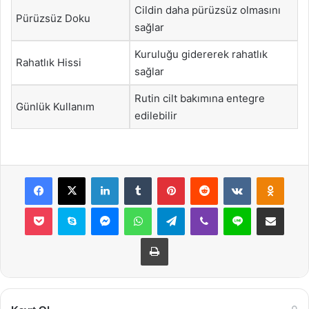
Cildin daha pürüzsüz olmasını
Pürüzsüz Doku
sağlar
Kuruluğu gidererek rahatlık
Rahatlık Hissi
sağlar
Rutin cilt bakımına entegre
Günlük Kullanım
edilebilir
Facebook
X
LinkedIn
Tumblr
Pinterest
Reddit
VKontakte
Odnok
Pocket
Skype
Messenger
WhatsApp
Telegram
Viber
Line
E-Posta ile payla
Yazdır