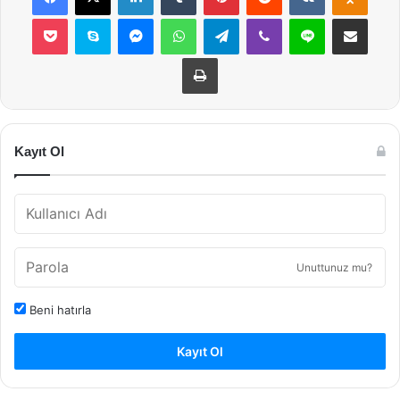
Pocket
Skype
Messenger
WhatsApp
Telegram
Viber
Line
E-Posta ile payla
Yazdır
Kayıt Ol
Unuttunuz mu?
Beni hatırla
Kayıt Ol