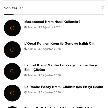
Son Yazılar
Madecassol Krem Nasıl Kullanılır?
Admin
7 Ağustos 2026
L’Oréal Kolajen Krem ile Genç ve Işıltılı Cilt
Admin
6 Ağustos 2026
Lamisil Krem: Mantar Enfeksiyonlarına Karşı
Etkili Çözüm
Admin
6 Ağustos 2026
La Roche Posay Krem: Cildiniz İçin En İyi Seçim
Admin
5 Ağustos 2026