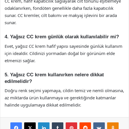
CC krem, hafif kapatıcılık sağlayarak cilt tonunu eşitlemeye
odaklanırken, fondöten genellikle daha fazla kapatıcılık
sunar. CC kremler, cilt bakımı ve makyaj işlevini bir arada
sunar.
4. Yağsız CC krem günlük olarak kullanılabilir mi?
Evet, yağsız CC krem hafif yapısı sayesinde günlük kullanım
için idealdir. Cildinizi yormadan doğal bir görünüm elde
etmenizi sağlar.
5. Yağsız CC krem kullanırken nelere dikkat
edilmelidir?
Doğru renk seçimi yapmaya, cildin temiz ve nemli olmasına,
az miktarda ürün kullanmaya ve gerektiğinde katmanlar
halinde uygulamaya dikkat edilmelidir.
Facebook
X
LinkedIn
Tumblr
Pinterest
Reddit
VKontakte
Odnok