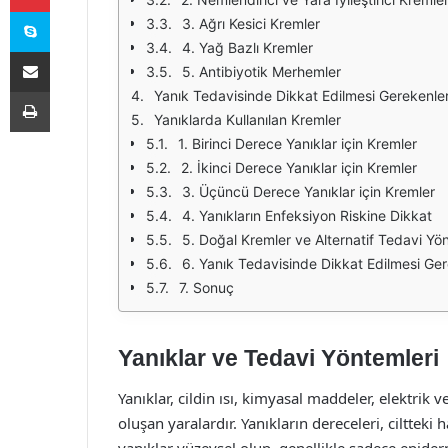
Skype
3. Ağrı Kesici Kremler
4. Yağ Bazlı Kremler
E-Posta ile paylaş
5. Antibiyotik Merhemler
Yazdır
Yanık Tedavisinde Dikkat Edilmesi Gerekenle
Yanıklarda Kullanılan Kremler
1. Birinci Derece Yanıklar için Kremler
2. İkinci Derece Yanıklar için Kremler
3. Üçüncü Derece Yanıklar için Kremler
4. Yanıkların Enfeksiyon Riskine Dikkat
5. Doğal Kremler ve Alternatif Tedavi Yö
6. Yanık Tedavisinde Dikkat Edilmesi Ge
7. Sonuç
Yanıklar ve Tedavi Yöntemleri
Yanıklar, cildin ısı, kimyasal maddeler, elektrik
oluşan yaralardır. Yanıkların dereceleri, ciltteki h
yanıklar yüzeysel olup, genellikle sadece epider