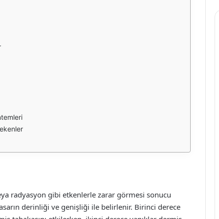
r
ntemleri
rekenler
 veya radyasyon gibi etkenlerle zarar görmesi sonucu
asarın derinliği ve genişliği ile belirlenir. Birinci derece
mis tabakasını etkilerken, ikinci derece yanıklar dermis