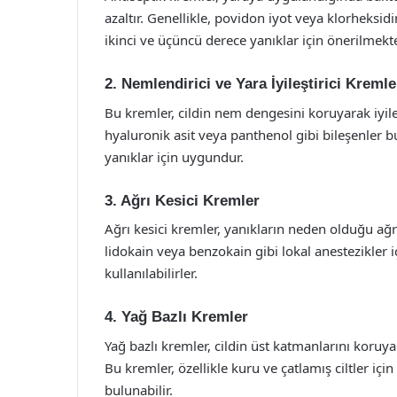
azaltır. Genellikle, povidon iyot veya klorheksidin 
ikinci ve üçüncü derece yanıklar için önerilmekte
2. Nemlendirici ve Yara İyileştirici Kremle
Bu kremler, cildin nem dengesini koruyarak iyileş
hyaluronik asit veya panthenol gibi bileşenler bu
yanıklar için uygundur.
3. Ağrı Kesici Kremler
Ağrı kesici kremler, yanıkların neden olduğu ağrıy
lidokain veya benzokain gibi lokal anestezikler
kullanılabilirler.
4. Yağ Bazlı Kremler
Yağ bazlı kremler, cildin üst katmanlarını koruy
Bu kremler, özellikle kuru ve çatlamış ciltler için
bulunabilir.