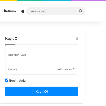
Sitemap
Arama
İletişim
yap
...
Kayıt Ol
Unuttunuz mu?
Beni hatırla
Kayıt Ol