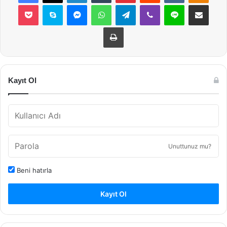
Pocket
Skype
Messenger
WhatsApp
Telegram
Viber
Line
E-Posta ile payla
Yazdır
Kayıt Ol
Unuttunuz mu?
Beni hatırla
Kayıt Ol