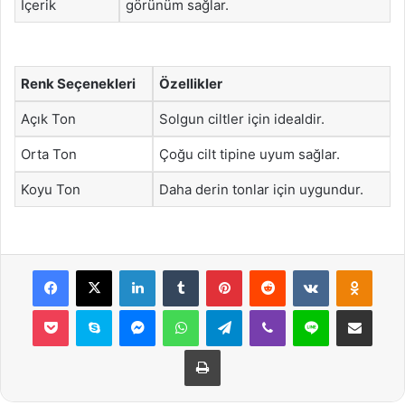
İçerik
görünüm sağlar.
Renk Seçenekleri
Özellikler
Açık Ton
Solgun ciltler için idealdir.
Orta Ton
Çoğu cilt tipine uyum sağlar.
Koyu Ton
Daha derin tonlar için uygundur.
Facebook
X
LinkedIn
Tumblr
Pinterest
Reddit
VKontakte
Odnok
Pocket
Skype
Messenger
WhatsApp
Telegram
Viber
Line
E-Posta ile payla
Yazdır