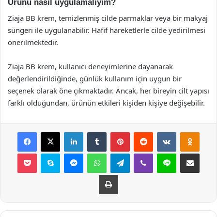
Ürünü nasıl uygulamalıyım?
Ziaja BB krem, temizlenmiş cilde parmaklar veya bir makyaj
süngeri ile uygulanabilir. Hafif hareketlerle cilde yedirilmesi
önerilmektedir.
Ziaja BB krem, kullanıcı deneyimlerine dayanarak
değerlendirildiğinde, günlük kullanım için uygun bir
seçenek olarak öne çıkmaktadır. Ancak, her bireyin cilt yapısı
farklı olduğundan, ürünün etkileri kişiden kişiye değişebilir.
Facebook
X
LinkedIn
Tumblr
Pinterest
Reddit
VKontakte
Odnok
Pocket
Skype
Messenger
WhatsApp
Telegram
Viber
Line
E-Posta ile payla
Yazdır