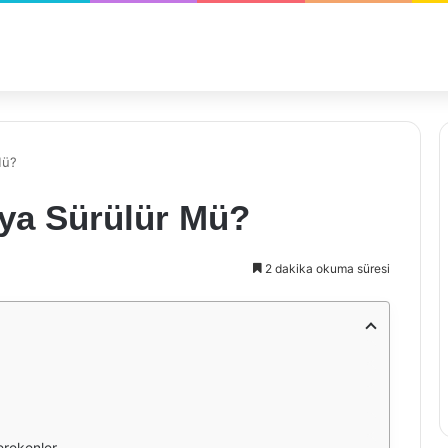
Mü?
aya Sürülür Mü?
2 dakika okuma süresi
erekenler