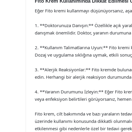
Fito Krem Kullanımında Dikkat Edilmesi 
Eğer Fito kremi kullanmayı düşünüyorsanız, aşa
1. **Doktorunuza Danışın:** Özellikle açık yara
danışmak önemlidir. Doktor, yaranın durumuna g
2. **Kullanım Talimatlarına Uyun:** Fito kremi k
Dozaj ve uygulama sıklığına uymak, etkili sonuçl
3. **Alerjik Reaksiyonlar:** Fito kremde bulunan 
edin. Herhangi bir alerjik reaksiyon durumunda 
4. **Yaranın Durumunu İzleyin:** Eğer Fito krem
veya enfeksiyon belirtileri görüyorsanız, hemen
Fito krem, cilt bakımında ve bazı yaraların tedav
üzerinde kullanımı konusunda dikkatli olunmalıdı
etkilenmesi gibi nedenlerle özel bir tedavi gerekt