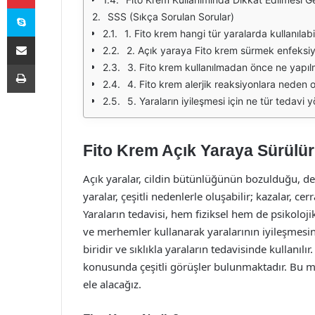
Skype
SSS (Sıkça Sorulan Sorular)
1. Fito krem hangi tür yaralarda kullanılabil
E-Posta ile paylaş
2. Açık yaraya Fito krem sürmek enfeksiyon
Yazdır
3. Fito krem kullanılmadan önce ne yapılm
4. Fito krem alerjik reaksiyonlara neden ol
5. Yaraların iyileşmesi için ne tür tedavi 
Fito Krem Açık Yaraya Sürülü
Açık yaralar, cildin bütünlüğünün bozulduğu, der
yaralar, çeşitli nedenlerle oluşabilir; kazalar, c
Yaraların tedavisi, hem fiziksel hem de psikoloji
ve merhemler kullanarak yaralarının iyileşmesini
biridir ve sıklıkla yaraların tedavisinde kullanı
konusunda çeşitli görüşler bulunmaktadır. Bu mak
ele alacağız.