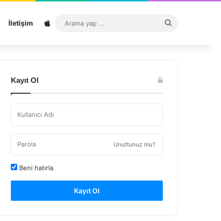
Sitemap
Arama
İletişim
yap
...
Kayıt Ol
Unuttunuz mu?
Beni hatırla
Kayıt Ol