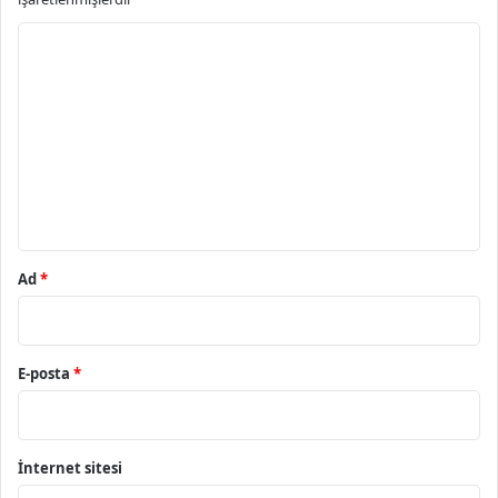
Y
o
r
u
m
*
Ad
*
E-posta
*
İnternet sitesi